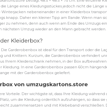
artons.store beträgt 48.5 × 48.5 × 75 cm. Eine einzelne K
die Länge eines Kleidungsstückes jedoch nicht die Länge 
Winterjacken nebeneinander in einer Kleiderbox transport
ings knapp. Daher ein kleiner Tipp am Rande: Wenn man sic
iger zu nehmen, denn auch wenn am Ende des Umzugs eine K
eim nächsten Umzug wieder an den Mann gebracht werden. 
der Kleiderbox?
 Die Garderobenbox ist ideal für den Transport oder die L
 und Knittern. Kurzum, die Garderobenbox verhindert unnöt
t aus Ihrem Kleiderschrank nehmen, in der Box aufbewahre
r Kleidung. In eine Garderobenbox passen 60cm hängende K
ange mit der Garderobenbox geliefert.
derbox von umzugskartons.store
Vorteile. Der wichtigste ist, dass Ihre Kleidung während d
 Platz, um die Kleidung ordentlich aufzuhängen, so dass si
ch leicht zusammensetzen und mit Klebeband verschließen. 