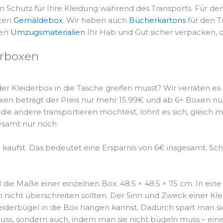
en Schutz für Ihre Kleidung während des Transports. Für 
lten
Gemäldebox
. Wir haben auch
Bücherkartons
für den T
ren
Umzugsmaterialien
Ihr Hab und Gut sicher verpacken, 
erboxen
der Kleiderbox in die Tasche greifen musst? Wir verraten es
 Boxen beträgt der Preis nur mehr 15.99€ und ab 6+ Boxen 
 die andere transportieren möchtest, lohnt es sich, gleic
gesamt nur noch
kaufst. Das bedeutet eine Ersparnis von 6€ insgesamt. Schla
nd die Maße einer einzelnen Box: 48.5 × 48.5 × 75 cm. In 
nicht überschreiten sollten. Der Sinn und Zweck einer Klei
derbügel in die Box hängen kannst. Dadurch spart man sic
sondern auch, indem man sie nicht bügeln muss – eine Ers